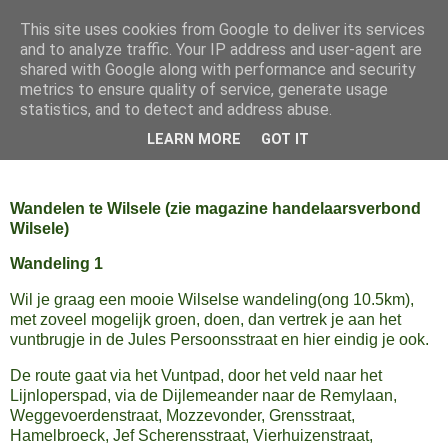
This site uses cookies from Google to deliver its services
and to analyze traffic. Your IP address and user-agent are
shared with Google along with performance and security
metrics to ensure quality of service, generate usage
statistics, and to detect and address abuse.
LEARN MORE
GOT IT
▼
Wandelen te Wilsele (zie magazine handelaarsverbond
Wilsele)
Wandeling 1
Wil je graag een mooie Wilselse wandeling(ong 10.5km),
met zoveel mogelijk groen, doen, dan vertrek je aan het
vuntbrugje in de Jules Persoonsstraat en hier eindig je ook.
De route gaat via het Vuntpad, door het veld naar het
Lijnloperspad, via de Dijlemeander naar de Remylaan,
Weggevoerdenstraat, Mozzevonder, Grensstraat,
Hamelbroeck, Jef Scherensstraat, Vierhuizenstraat,