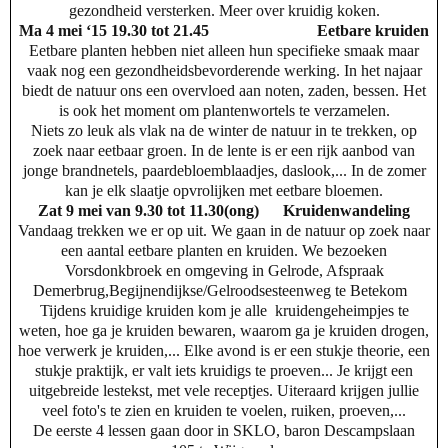
gezondheid versterken. Meer over kruidig koken.
Ma 4 mei ‘15 19.30 tot 21.45
Eetbare kruiden
Eetbare planten hebben niet alleen hun specifieke smaak maar
vaak nog een gezondheidsbevorderende werking. In het najaar
biedt de natuur ons een overvloed aan noten, zaden, bessen. Het
is ook het moment om plantenwortels te verzamelen.
Niets zo leuk als vlak na de winter de natuur in te trekken, op
zoek naar eetbaar groen. In de lente is er een rijk aanbod van
jonge brandnetels, paardebloemblaadjes, daslook,... In de zomer
kan je elk slaatje opvrolijken met eetbare bloemen.
Zat 9 mei van 9.30 tot 11.30(ong)
Kruidenwandeling
Vandaag trekken we er op uit. We gaan in de natuur op zoek naar
een aantal eetbare planten en kruiden. We bezoeken
Vorsdonkbroek en omgeving in Gelrode, Afspraak
Demerbrug,Begijnendijkse/Gelroodsesteenweg te Betekom
Tijdens kruidige kruiden kom je alle kruidengeheimpjes te
weten, hoe ga je kruiden bewaren, waarom ga je kruiden drogen,
hoe verwerk je kruiden,... Elke avond is er een stukje theorie, een
stukje praktijk, er valt iets kruidigs te proeven... Je krijgt een
uitgebreide lestekst, met vele receptjes. Uiteraard krijgen jullie
veel foto's te zien en kruiden te voelen, ruiken, proeven,...
De eerste 4 lessen gaan door in SKLO, baron Descampslaan