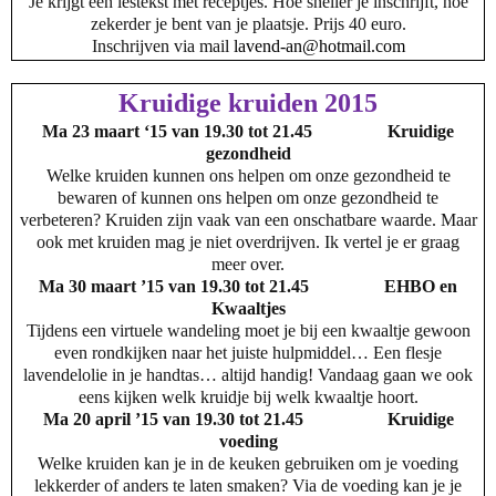
Je krijgt een lestekst met receptjes.
Hoe sneller je inschrijft, hoe
zekerder je bent van je plaatsje. Prijs 40 euro.
Inschrijven via mail
lavend-an@hotmail.com
Kruidige kruiden 2015
Ma 23 maart ‘15 van 19.30 tot 21.45
Kruidige
gezondheid
Welke kruiden kunnen ons helpen om onze gezondheid te
bewaren of kunnen ons helpen om onze gezondheid te
verbeteren? Kruiden zijn vaak van een onschatbare waarde. Maar
ook met kruiden mag je niet overdrijven. Ik vertel je er graag
meer over.
Ma 30 maart ’15 van 19.30 tot 21.45
EHBO en
Kwaaltjes
Tijdens een virtuele wandeling moet je bij een kwaaltje gewoon
even rondkijken naar het juiste hulpmiddel… Een flesje
lavendelolie in je handtas… altijd handig! Vandaag gaan we ook
eens kijken welk kruidje bij welk kwaaltje hoort.
Ma 20 april ’15 van 19.30 tot 21.45
Kruidige
voeding
Welke kruiden kan je in de keuken gebruiken om je voeding
lekkerder of anders te laten smaken? Via de voeding kan je je