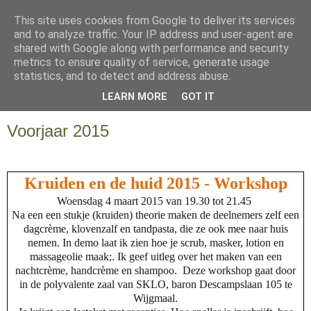
This site uses cookies from Google to deliver its services
and to analyze traffic. Your IP address and user-agent are
shared with Google along with performance and security
metrics to ensure quality of service, generate usage
statistics, and to detect and address abuse.
LEARN MORE
GOT IT
▼
Voorjaar 2015
Kruiden en de huid 2015 - Workshop
Woensdag 4 maart 2015 van 19.30 tot 21.45
Na een een stukje (kruiden) theorie maken de deelnemers zelf een
dagcrème, klovenzalf en tandpasta, die ze ook mee naar huis
nemen. In demo laat ik zien hoe je scrub, masker, lotion en
massageolie maak;. Ik geef uitleg over het maken van een
nachtcrème, handcrème en shampoo. Deze workshop gaat door
in de polyvalente zaal van SKLO,
baron Descampslaan 105
te
Wijgmaal
.