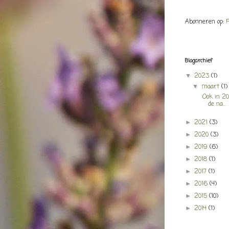
Abonneren op:
P
Blogarchief
2023
(1)
▼
maart
(1)
▼
Ook in 20
de na...
2021
(3)
►
2020
(3)
►
2019
(6)
►
2018
(1)
►
2017
(1)
►
2016
(4)
►
2015
(10)
►
2014
(1)
►