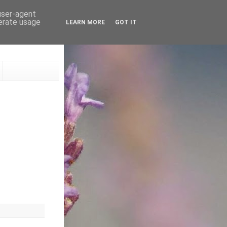
 user-agent
nerate usage
LEARN MORE
GOT IT