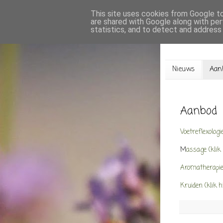
This site uses cookies from Google to 
are shared with Google along with per
statistics, and to detect and address
Nieuws
Aan
Aanbod
Voetreflexologi
M
assage (klik
Aromatherapie 
Kruiden (klik h