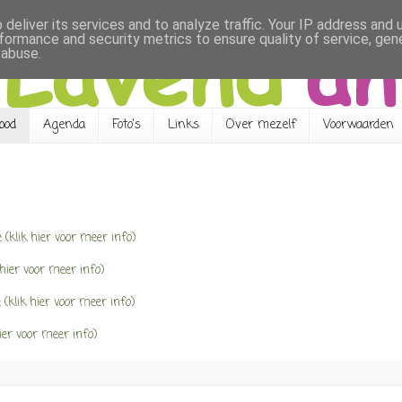
deliver its services and to analyze traffic. Your IP address and
formance and security metrics to ensure quality of service, ge
 abuse.
bod
Agenda
Foto's
Links
Over mezelf
Voorwaarden
e (klik hier voor meer info)
 hier voor meer info)
(klik hier voor meer info)
ier voor meer info)