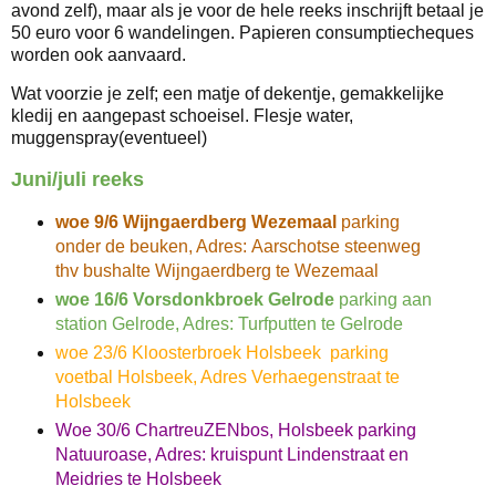
avond zelf), maar als je voor de hele reeks inschrijft betaal je
50 euro voor 6 wandelingen. Papieren consumptiecheques
worden ook aanvaard.
Wat voorzie je zelf; een matje of dekentje, gemakkelijke
kledij en aangepast schoeisel. Flesje water,
muggenspray(eventueel)
Juni/juli reeks
woe 9/6 Wijngaerdberg Wezemaal
parking
onder de beuken, Adres: Aarschotse steenweg
thv bushalte Wijngaerdberg te Wezemaal
woe 16/6 Vorsdonkbroek Gelrode
parking aan
station Gelrode, Adres: Turfputten te Gelrode
woe 23/6 Kloosterbroek Holsbeek parking
voetbal Holsbeek, Adres Verhaegenstraat te
Holsbeek
Woe 30/6 ChartreuZENbos, Holsbeek parking
Natuuroase, Adres: kruispunt Lindenstraat en
Meidries te Holsbeek