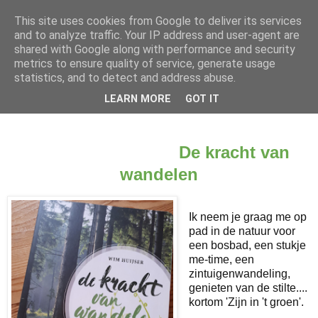
This site uses cookies from Google to deliver its services
and to analyze traffic. Your IP address and user-agent are
shared with Google along with performance and security
metrics to ensure quality of service, generate usage
statistics, and to detect and address abuse.
LEARN MORE
GOT IT
▼
De kracht van
wandelen
Ik neem je graag me op
pad in de natuur voor
een bosbad, een stukje
me-time, een
zintuigenwandeling,
genieten van de stilte....
kortom 'Zijn in 't groen'.