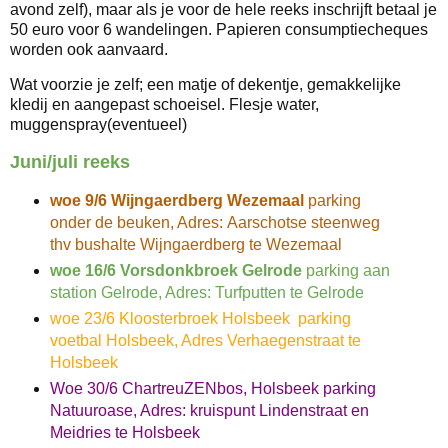
avond zelf), maar als je voor de hele reeks inschrijft betaal je
50 euro voor 6 wandelingen. Papieren consumptiecheques
worden ook aanvaard.
Wat voorzie je zelf; een matje of dekentje, gemakkelijke
kledij en aangepast schoeisel. Flesje water,
muggenspray(eventueel)
Juni/juli reeks
woe 9/6 Wijngaerdberg Wezemaal
parking
onder de beuken, Adres: Aarschotse steenweg
thv bushalte Wijngaerdberg te Wezemaal
woe 16/6 Vorsdonkbroek Gelrode
parking aan
station Gelrode, Adres: Turfputten te Gelrode
woe 23/6 Kloosterbroek Holsbeek parking
voetbal Holsbeek, Adres Verhaegenstraat te
Holsbeek
Woe 30/6 ChartreuZENbos, Holsbeek parking
Natuuroase, Adres: kruispunt Lindenstraat en
Meidries te Holsbeek